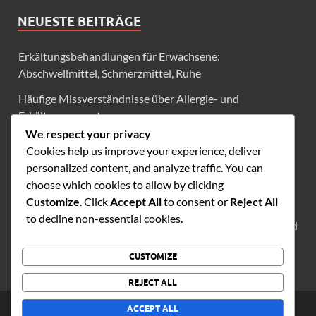
NEUESTE BEITRÄGE
Erkältungsbehandlungen für Erwachsene:
Abschwellmittel, Schmerzmittel, Ruhe
Häufige Missverständnisse über Allergie- und
Erkältungssymptome
We respect your privacy
Saisonale Allergiesymptome: Unterschiede zwischen
Cookies help us improve your experience, deliver
Erwachsenen und Kindern
personalized content, and analyze traffic. You can
Saisonale Allergien und Erkältungen: Überlappung der
choose which cookies to allow by clicking
Symptome erklärt
Customize
. Click
Accept All
to consent or
Reject All
to decline non-essential cookies.
Bewertung von Verschreibungsoptionen für Allergien und
Erkältungen
CUSTOMIZE
REJECT ALL
Copyright © 2026
startrekmodelle.de
.
ACCEPT ALL