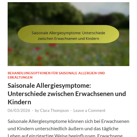
BEHANDLUNGSOPTIONEN FÜR SAISONALE ALLERGIEN UND
ERKÄLTUNGEN
Saisonale Allergiesymptome:
Unterschiede zwischen Erwachsenen und
Kindern
06/03/2026
-
by
Clara Thompson
-
Leave a Comment
Saisonale Allergiesymptome können sich bei Erwachsenen
und Kindern unterschiedlich äußern und das tägliche
Leben auf einzigartige Weise beeinflussen. Erwachsene