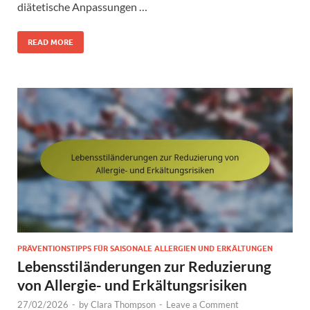
diätetische Anpassungen …
READ MORE
PRÄVENTIONSTIPPS FÜR SAISONALE ALLERGIEN UND ERKÄLTUNGEN
Lebensstiländerungen zur Reduzierung
von Allergie- und Erkältungsrisiken
27/02/2026
-
by
Clara Thompson
-
Leave a Comment