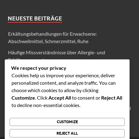
NEUESTE BEITRÄGE
Erkältungsbehandlungen für Erwachsene:
Abschwellmittel, Schmerzmittel, Ruhe
Häufige Missverständnisse über Allergie- und
Erkältungssymptome
We respect your privacy
Saisonale Allergiesymptome: Unterschiede zwischen
Cookies help us improve your experience, deliver
Erwachsenen und Kindern
personalized content, and analyze traffic. You can
Saisonale Allergien und Erkältungen: Überlappung der
choose which cookies to allow by clicking
Symptome erklärt
Customize
. Click
Accept All
to consent or
Reject All
to decline non-essential cookies.
Bewertung von Verschreibungsoptionen für Allergien und
Erkältungen
CUSTOMIZE
REJECT ALL