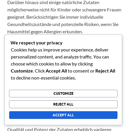
Darüber hinaus sind einige natürliche Zutaten
möglicherweise nicht für Kinder oder schwangere Frauen
geeignet. Berücksichtigen Sie immer individuelle
Gesundheitszustände und potenzielle Risiken, wenn Sie
Hausmittel gegen Allergien erkunden.
We respect your privacy
Grenzen der Mittel
Cookies help us improve your experience, deliver
personalized content, and analyze traffic. You can
choose which cookies to allow by clicking
Hausmittel können die zugrunde liegenden Ursachen von
Customize
. Click
Accept All
to consent or
Reject All
Allergien möglicherweise nicht angehen und sind bei
to decline non-essential cookies.
schweren Fällen oft weniger wirksam. Sie sind häufig am
besten für milde Symptome oder als ergänzende
Behandlungen neben der konventionellen Medizin
CUSTOMIZE
geeignet.
REJECT ALL
Darüber hinaus bedeutet das Fehlen von Vorschriften in
ACCEPT ALL
der Branche für pflanzliche Ergänzungsmittel, dass die
Qualität und Potenz der Zutaten erheblich variieren